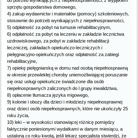
do potrzeb wynikających z niepełnosprawności, z wyjątkiem
sprzętu gospodarstwa domowego,
4) zakup wydawnictw i materiałów (pomocy) szkoleniowych,
stosownie do potrzeb wynikających z niepełnosprawności,
5) odpłatność za pobyt na turnusie rehabilitacyjnym,
6) odpłatność za pobyt na leczeniu w zakładzie lecznictwa
uzdrowiskowego, za pobyt w zakładzie rehabilitacji
leczniczej, zakładach opiekuńczo-leczniczych i
pielęgnacyjno-opiekuńczych oraz odpłatność za zabiegi
rehabilitacyjne,
7) opiekę pielęgniarską w domu nad osobą niepełnosprawną
w okresie przewlekłej choroby uniemożliwiającej poruszanie
się oraz usługi opiekuńcze świadczone dla osób
niepełnosprawnych zaliczonych do l grupy inwalidztwa,
8) opłacenie tłumacza języka migowego,
9) kolonie i obozy dla dzieci i młodzieży niepełnosprawnej
oraz dzieci osób niepełnosprawnych, które nie ukończyły 25
roku życia,
10) leki – w wysokości stanowiącej różnicę pomiędzy
faktycznie poniesionymi wydatkami w danym miesiącu, a
ustaloną co roku kwotą, jeśli lekarz specjalista stwierdzi, że