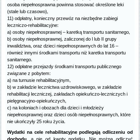
osoba niepełnosprawna powinna stosować określone leki
(stale lub czasowo),
11) odpłatny, konieczny przewóz na niezbędne zabiegi
leczniczo-rehabilitacyjne:
a) osoby niepełnosprawnej – karetką transportu sanitarnego,
b) osoby niepełnosprawnej, zaliczonej do l lub II grupy
inwalidztwa, oraz dzieci niepełnosprawnych do lat 16 –
również innymi środkami transportu niż karetka transportu
sanitarnego.
12) odpłatne przejazdy środkami transportu publicznego
związane z pobytem:
a) na turnusie rehabilitacyjnym,
b) w zakładzie lecznictwa uzdrowiskowego, w zakładzie
rehabilitacji leczniczej, zakładach opiekuńczo-leczniczych i
pielęgnacyjno-opiekuńczych,
c) na koloniach i obozach dla dzieci i młodzieży
niepełnosprawnej oraz dzieci osób niepełnosprawnych, które
nie ukończyły 25 roku życia.
Wydatki na cele rehabilitacyjne podlegają odliczeniu od
dochodu
, a nie od kwoty podatku. Nie można odliczyć