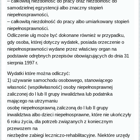
– całkowitą niezdolność do pracy oraz niezdolność do
samodzielnej egzystencji albo znaczny stopień
niepełnosprawności,
– całkowitą niezdolność do pracy albo umiarkowany stopień
niepełnosprawności.
Odliczenie ulg może być dokonane również w przypadku,
gdy osoba, której dotyczy wydatek, posiada orzeczenie o
niepełnosprawności wydane przez właściwy organ na
podstawie odrębnych przepisów obowiązujących do dnia 31
sierpnia 1997 r.
Wydatki które można odliczyć:
1) używanie samochodu osobowego, stanowiącego
własność (współwłasność) osoby niepełnosprawnej
zaliczonej do l lub II grupy inwalidztwa lub podatnika
mającego na utrzymaniu
osobę niepełnosprawną zaliczoną do l lub II grupy
inwalidztwa albo dzieci niepełnosprawne, które nie ukończyły
6 roku życia, dla potrzeb związanych z koniecznym
przewozem na
niezbędne zabiegi leczniczo-rehabilitacyjne. Niektóre urzędy